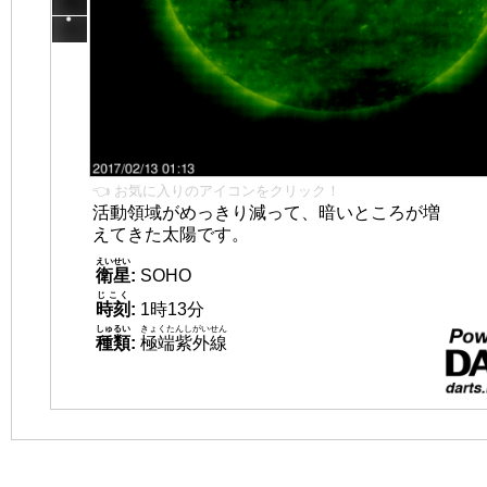
👈 お気に入りのアイコンをクリック！
活動領域がめっきり減って、暗いところが増
えてきた太陽です。
えいせい
衛星
:
SOHO
じこく
時刻
:
1時13分
しゅるい
きょくたんしがいせん
種類
:
極端紫外線