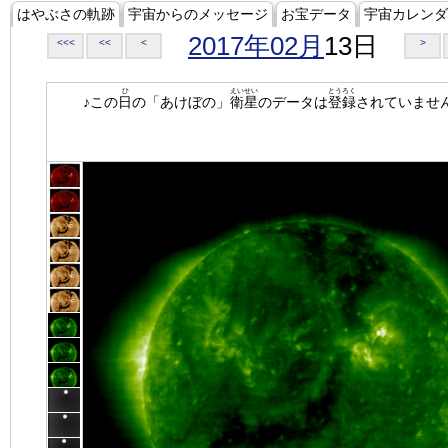
はやぶさの軌跡
宇宙からのメッセージ
お宝データ
宇宙カレンダ
2017年02月
13日
<<<
<<
<
>
ひ
えいせい
とうろく
♪この
日
の「あけぼの」
衛星
のデータは
登録
されていませ