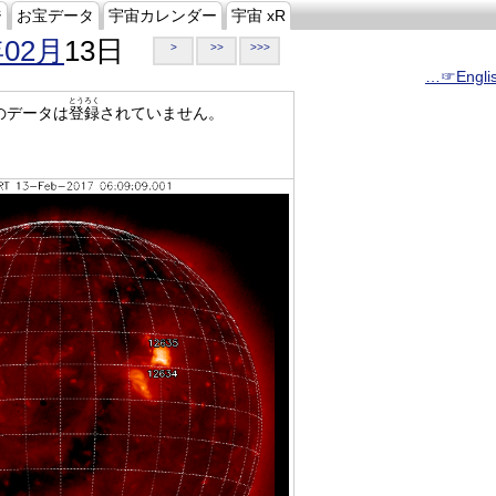
ジ
お宝データ
宇宙カレンダー
宇宙 xR
年02月
13日
>
>>
>>>
…☞Engli
とうろく
のデータは
登録
されていません。