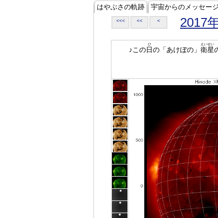
はやぶさの軌跡
宇宙からのメッセー
2017
<<<
<<
<
ひ
えいせい
♪この
日
の「あけぼの」
衛星