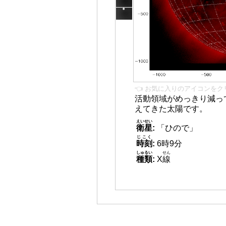
👈 お気に入りのアイコンをク
活動領域がめっきり減っ
えてきた太陽です。
えいせい
衛星
:
「ひので」
じこく
時刻
:
6時9分
しゅるい
せん
種類
:
X
線