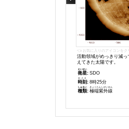
👈 お気に入りのアイコンをク
活動領域がめっきり減っ
えてきた太陽です。
えいせい
衛星
:
SDO
じこく
時刻
:
8時25分
しゅるい
きょくたんしがいせん
種類
:
極端紫外線