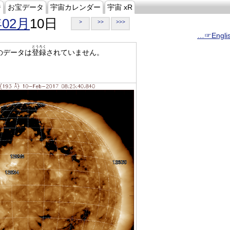
ジ
お宝データ
宇宙カレンダー
宇宙 xR
年02月
10日
>
>>
>>>
…☞Engli
とうろく
のデータは
登録
されていません。