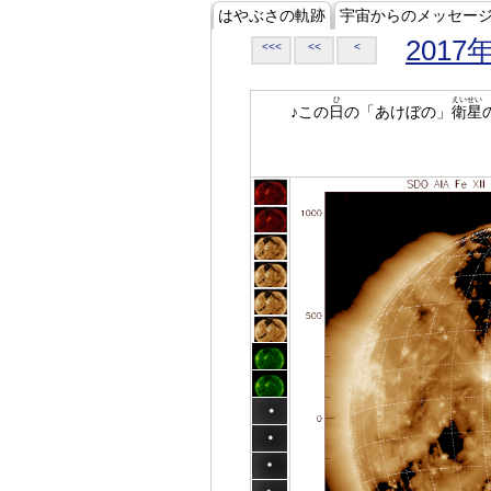
はやぶさの軌跡
宇宙からのメッセー
2017
<<<
<<
<
ひ
えいせい
♪この
日
の「あけぼの」
衛星