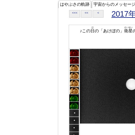
はやぶさの軌跡
宇宙からのメッセー
2017
<<<
<<
<
ひ
えいせい
♪この
日
の「あけぼの」
衛星