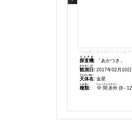
👈 お気に入りのアイコンをク
たんさき
探査機
:
「あかつき」
かんそく
び
観測
日
:
2017年02月10日 1
てんたいめい
天体名
:
金星
しゅるい
ちゅうかん
せきがい
種類
:
中間
赤外
(8 -