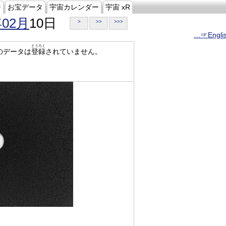
ジ
お宝データ
宇宙カレンダー
宇宙 xR
年02月
10日
>
>>
>>>
…☞Engli
とうろく
のデータは
登録
されていません。