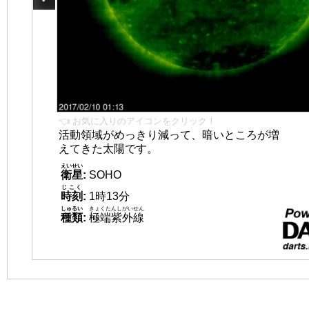
👈 お気に入りのアイコンをクリック！
活動領域がめっきり減って、暗いところが増
えてきた太陽です。
えいせい
衛星
:
SOHO
じこく
時刻
:
1時13分
しゅるい
きょくたんしがいせん
種類
:
極端紫外線