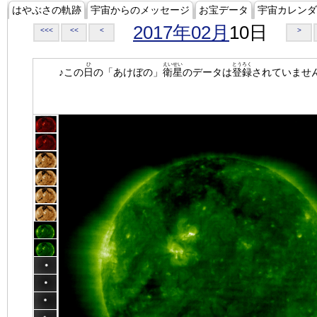
はやぶさの軌跡
宇宙からのメッセージ
お宝データ
宇宙カレンダ
2017年02月
10日
<<<
<<
<
>
ひ
えいせい
とうろく
♪この
日
の「あけぼの」
衛星
のデータは
登録
されていませ