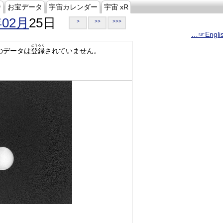
ジ
お宝データ
宇宙カレンダー
宇宙 xR
年02月
25日
>
>>
>>>
…☞Engli
とうろく
のデータは
登録
されていません。