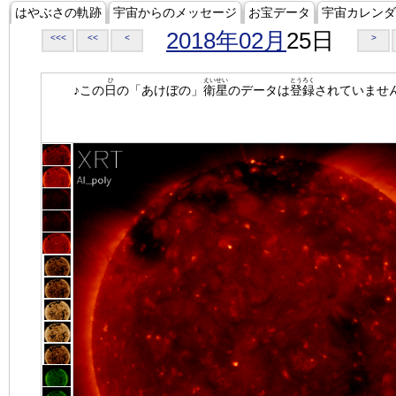
はやぶさの軌跡
宇宙からのメッセージ
お宝データ
宇宙カレンダ
2018年02月
25日
<<<
<<
<
>
ひ
えいせい
とうろく
♪この
日
の「あけぼの」
衛星
のデータは
登録
されていませ