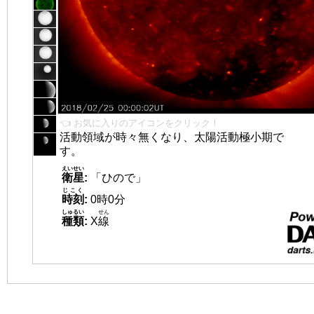
👈 お気に入りのアイコンをクリック！
活動領域が時々無くなり、太陽活動極小期で
す。
えいせい
衛星
:
「ひので」
じこく
時刻
:
0時0分
しゅるい
せん
種類
:
X
線