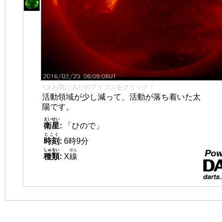
👈 お気に入りのアイコンをクリック！
活動領域が少し減って、活動が落ち着いた太
陽です。
えいせい
衛星
:
「ひので」
じこく
時刻
:
6時9分
しゅるい
せん
種類
:
X
線