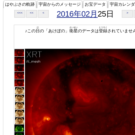
はやぶさの軌跡
宇宙からのメッセージ
お宝データ
宇宙カレンダ
2016年02月
25日
<<<
<<
<
>
ひ
えいせい
とうろく
♪この
日
の「あけぼの」
衛星
のデータは
登録
されていませ