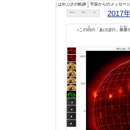
はやぶさの軌跡
宇宙からのメッセー
2017
<<<
<<
<
ひ
えいせい
♪この
日
の「あけぼの」
衛星