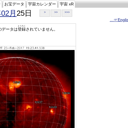
ジ
お宝データ
宇宙カレンダー
宇宙 xR
年02月
25日
>
>>
>>>
…☞Engli
とうろく
のデータは
登録
されていません。