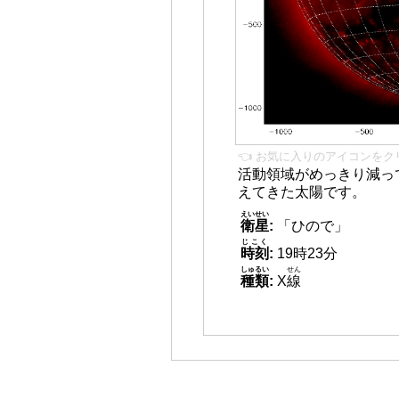
👈 お気に入りのアイコンをク
活動領域がめっきり減っ
えてきた太陽です。
えいせい
衛星
:
「ひので」
じこく
時刻
:
19時23分
しゅるい
せん
種類
:
X
線