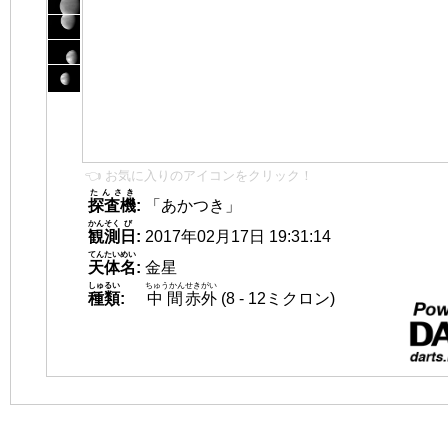
👈 お気に入りのアイコンをクリック！
たんさき
探査機
:
「あかつき」
かんそく
び
観測
日
:
2017年02月17日 19:31:14
てんたいめい
天体名
:
金星
しゅるい
ちゅうかん
せきがい
種類
:
中間
赤外
(8 - 12ミクロン)