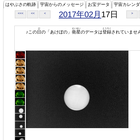
はやぶさの軌跡
宇宙からのメッセージ
お宝データ
宇宙カレンダ
2017年02月
17日
<<<
<<
<
>
ひ
えいせい
とうろく
♪この
日
の「あけぼの」
衛星
のデータは
登録
されていませ