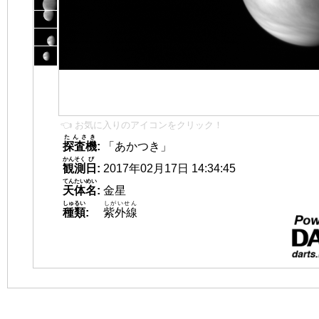
👈 お気に入りのアイコンをクリック！
たんさき
探査機
:
「あかつき」
かんそく
び
観測
日
:
2017年02月17日 14:34:45
てんたいめい
天体名
:
金星
しゅるい
しがいせん
種類
:
紫外線