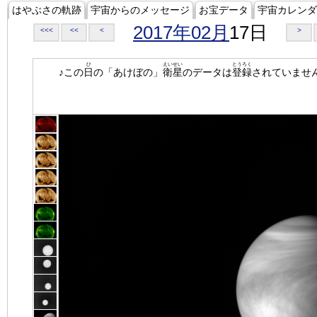
はやぶさの軌跡
宇宙からのメッセージ
お宝データ
宇宙カレンダ
2017年02月
17日
<<<
<<
<
>
ひ
えいせい
とうろく
♪この
日
の「あけぼの」
衛星
のデータは
登録
されていませ