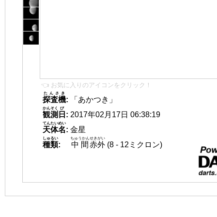
👈 お気に入りのアイコンをクリック！
たんさき
探査機
:
「あかつき」
かんそく
び
観測
日
:
2017年02月17日 06:38:19
てんたいめい
天体名
:
金星
しゅるい
ちゅうかん
せきがい
種類
:
中間
赤外
(8 - 12ミクロン)