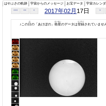
はやぶさの軌跡
宇宙からのメッセージ
お宝データ
宇宙カレンダ
2017年02月
17日
<<<
<<
<
>
ひ
えいせい
とうろく
♪この
日
の「あけぼの」
衛星
のデータは
登録
されていませ