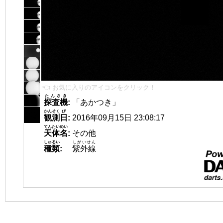
👈 お気に入りのアイコンをクリック！
たんさき
探査機
:
「あかつき」
かんそく
び
観測
日
:
2016年09月15日 23:08:17
てんたいめい
天体名
:
その他
しゅるい
しがいせん
種類
:
紫外線