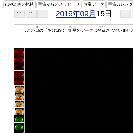
はやぶさの軌跡
宇宙からのメッセージ
お宝データ
宇宙カレンダ
2016年09月
15日
<<<
<<
<
>
ひ
えいせい
とうろく
♪この
日
の「あけぼの」
衛星
のデータは
登録
されていませ