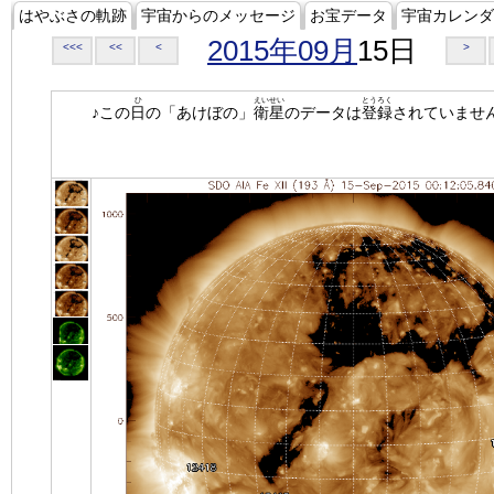
はやぶさの軌跡
宇宙からのメッセージ
お宝データ
宇宙カレンダ
2015年09月
15日
<<<
<<
<
>
ひ
えいせい
とうろく
♪この
日
の「あけぼの」
衛星
のデータは
登録
されていませ