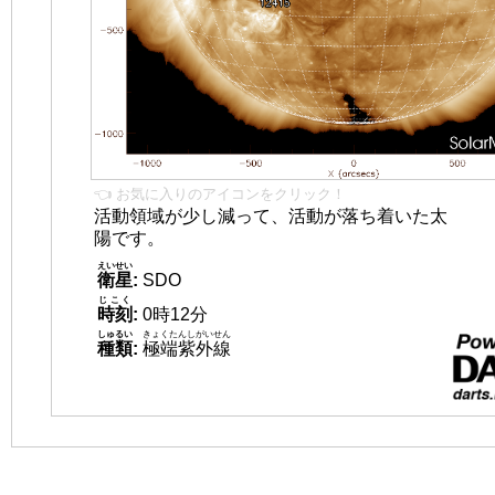
👈 お気に入りのアイコンをクリック！
活動領域が少し減って、活動が落ち着いた太
陽です。
えいせい
衛星
:
SDO
じこく
時刻
:
0時12分
しゅるい
きょくたんしがいせん
種類
:
極端紫外線