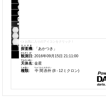
👈 お気に入りのアイコンをクリック！
たんさき
探査機
:
「あかつき」
かんそく
び
観測
日
:
2016年09月15日 21:11:00
てんたいめい
天体名
:
金星
しゅるい
ちゅうかん
せきがい
種類
:
中間
赤外
(8 - 12ミクロン)