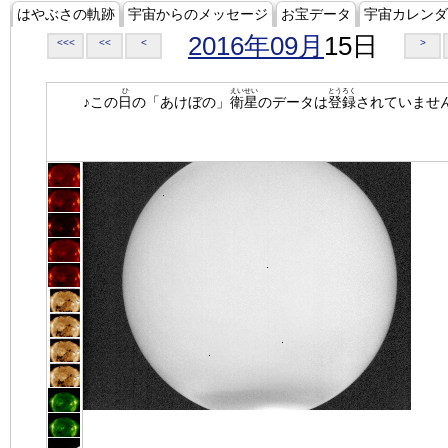
はやぶさの軌跡
宇宙からのメッセージ
お宝データ
宇宙カレンダ
2016年09月
15日
<<<
<<
<
>
ひ
えいせい
とうろく
♪この
日
の「あけぼの」
衛星
のデータは
登録
されていませ