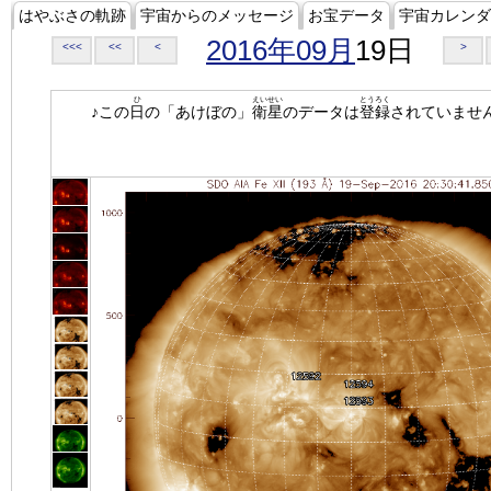
はやぶさの軌跡
宇宙からのメッセージ
お宝データ
宇宙カレンダ
2016年09月
19日
<<<
<<
<
>
ひ
えいせい
とうろく
♪この
日
の「あけぼの」
衛星
のデータは
登録
されていませ