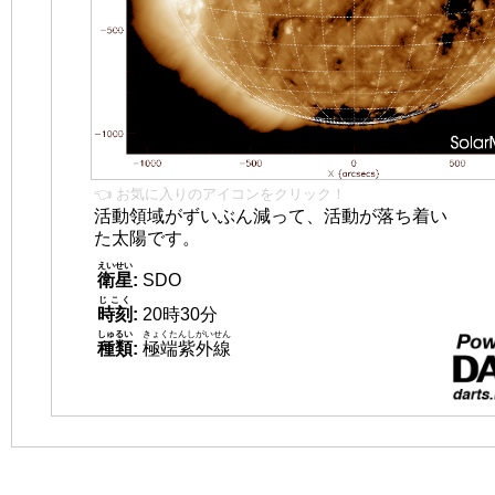
👈 お気に入りのアイコンをクリック！
活動領域がずいぶん減って、活動が落ち着い
た太陽です。
えいせい
衛星
:
SDO
じこく
時刻
:
20時30分
しゅるい
きょくたんしがいせん
種類
:
極端紫外線