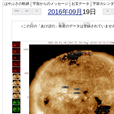
はやぶさの軌跡
宇宙からのメッセージ
お宝データ
宇宙カレンダ
2016年09月
19日
<<<
<<
<
>
ひ
えいせい
とうろく
♪この
日
の「あけぼの」
衛星
のデータは
登録
されていませ