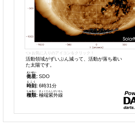
👈 お気に入りのアイコンをクリック！
活動領域がずいぶん減って、活動が落ち着い
た太陽です。
えいせい
衛星
:
SDO
じこく
時刻
:
6時31分
しゅるい
きょくたんしがいせん
種類
:
極端紫外線