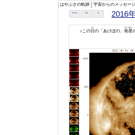
はやぶさの軌跡
宇宙からのメッセー
2016
<<<
<<
<
ひ
えいせい
♪この
日
の「あけぼの」
衛星