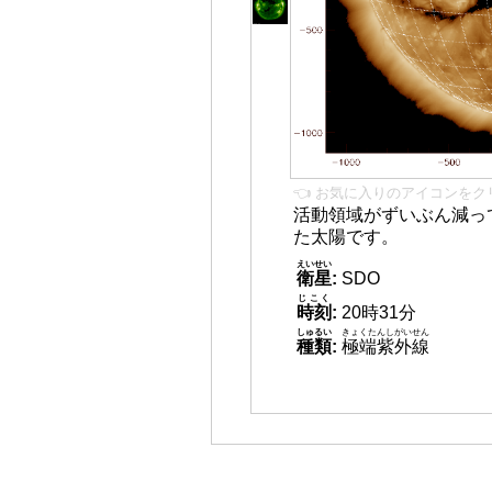
👈 お気に入りのアイコンをク
活動領域がずいぶん減っ
た太陽です。
えいせい
衛星
:
SDO
じこく
時刻
:
20時31分
しゅるい
きょくたんしがいせん
種類
:
極端紫外線