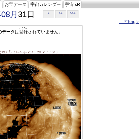
ジ
お宝データ
宇宙カレンダー
宇宙 xR
年08月
31日
>
>>
>>>
…☞Engli
とうろく
のデータは
登録
されていません。