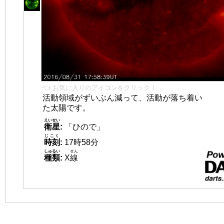
👈 お気に入りのアイコンをクリック！
活動領域がずいぶん減って、活動が落ち着い
た太陽です。
えいせい
衛星
:
「ひので」
じこく
時刻
:
17時58分
しゅるい
せん
種類
:
X
線