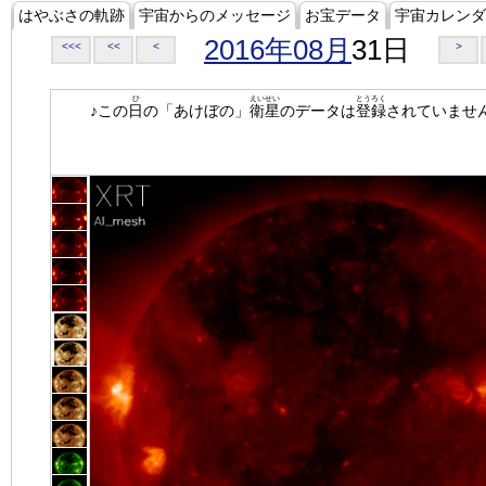
はやぶさの軌跡
宇宙からのメッセージ
お宝データ
宇宙カレンダ
2016年08月
31日
<<<
<<
<
>
ひ
えいせい
とうろく
♪この
日
の「あけぼの」
衛星
のデータは
登録
されていませ