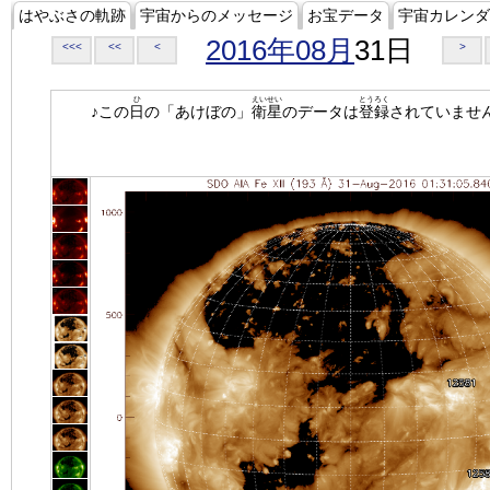
はやぶさの軌跡
宇宙からのメッセージ
お宝データ
宇宙カレンダ
2016年08月
31日
<<<
<<
<
>
ひ
えいせい
とうろく
♪この
日
の「あけぼの」
衛星
のデータは
登録
されていませ