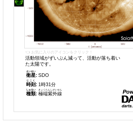
👈 お気に入りのアイコンをクリック！
活動領域がずいぶん減って、活動が落ち着い
た太陽です。
えいせい
衛星
:
SDO
じこく
時刻
:
1時31分
しゅるい
きょくたんしがいせん
種類
:
極端紫外線