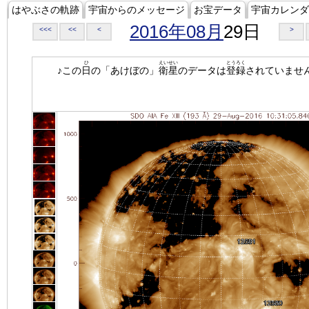
はやぶさの軌跡
宇宙からのメッセージ
お宝データ
宇宙カレンダ
2016年08月
29日
<<<
<<
<
>
ひ
えいせい
とうろく
♪この
日
の「あけぼの」
衛星
のデータは
登録
されていませ