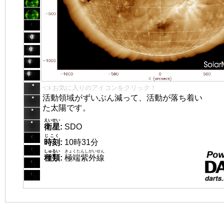
👈 お気に入りのアイコンをクリック！
活動領域がずいぶん減って、活動が落ち着い
た太陽です。
えいせい
衛星
:
SDO
じこく
時刻
:
10時31分
しゅるい
きょくたんしがいせん
種類
:
極端紫外線