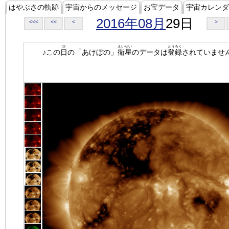
はやぶさの軌跡
宇宙からのメッセージ
お宝データ
宇宙カレンダ
2016年08月
29日
<<<
<<
<
>
ひ
えいせい
とうろく
♪この
日
の「あけぼの」
衛星
のデータは
登録
されていませ