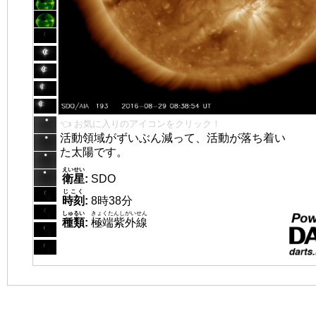
👈 お気に入りのアイコンをクリック！
活動領域がずいぶん減って、活動が落ち着い
た太陽です。
えいせい
衛星
:
SDO
じこく
時刻
:
8時38分
しゅるい
きょくたんしがいせん
種類
:
極端紫外線