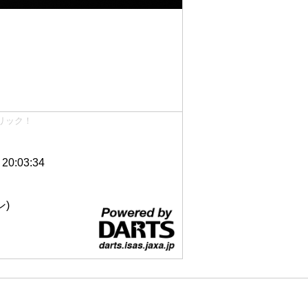
リック！
0:03:34
ン)