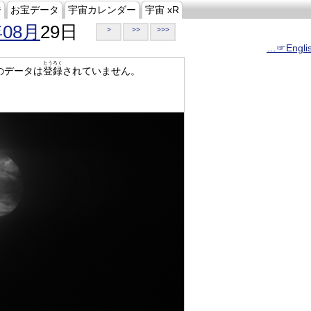
ジ
お宝データ
宇宙カレンダー
宇宙 xR
年08月
29日
>
>>
>>>
…☞Engli
とうろく
のデータは
登録
されていません。