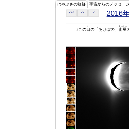
はやぶさの軌跡
宇宙からのメッセー
2016
<<<
<<
<
ひ
えいせい
♪この
日
の「あけぼの」
衛星