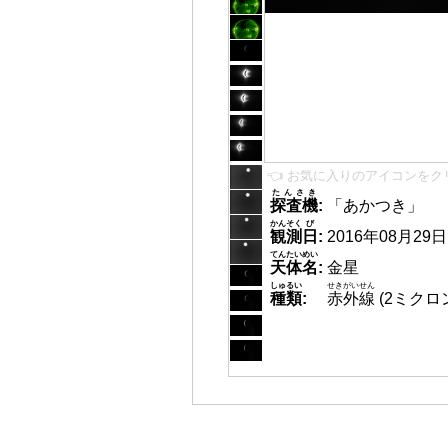
👈 お気に入りのアイコンをク
たんさき
探査機
:
「あかつき」
かんそく
び
観測
日
:
2016年08月29日 2
てんたいめい
天体名
:
金星
しゅるい
せきがいせん
種類
:
赤外線
(2ミクロ