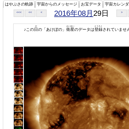
はやぶさの軌跡
宇宙からのメッセージ
お宝データ
宇宙カレンダ
2016年08月
29日
<<<
<<
<
>
ひ
えいせい
とうろく
♪この
日
の「あけぼの」
衛星
のデータは
登録
されていませ