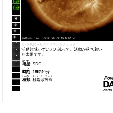
👈 お気に入りのアイコンをクリック！
活動領域がずいぶん減って、活動が落ち着い
た太陽です。
えいせい
衛星
:
SDO
じこく
時刻
:
16時40分
しゅるい
きょくたんしがいせん
種類
:
極端紫外線