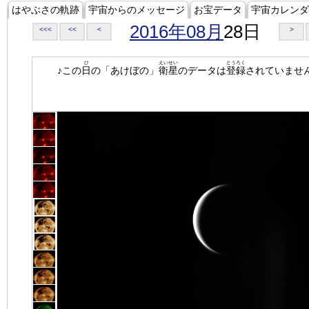
はやぶさの軌跡
宇宙からのメッセージ
お宝データ
宇宙カレンダ
2016年08月
28日
<<<
<<
<
>
ひ
えいせい
とうろく
♪この
日
の「あけぼの」
衛星
のデータは
登録
されていませ