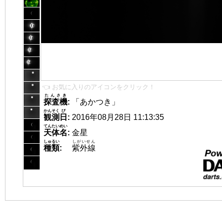
👈 お気に入りのアイコンをクリック！
たんさき
探査機
:
「あかつき」
かんそく
び
観測
日
:
2016年08月28日 11:13:35
てんたいめい
天体名
:
金星
しゅるい
しがいせん
種類
:
紫外線