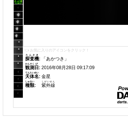
👈 お気に入りのアイコンをクリック！
たんさき
探査機
:
「あかつき」
かんそく
び
観測
日
:
2016年08月28日 09:17:09
てんたいめい
天体名
:
金星
しゅるい
しがいせん
種類
:
紫外線