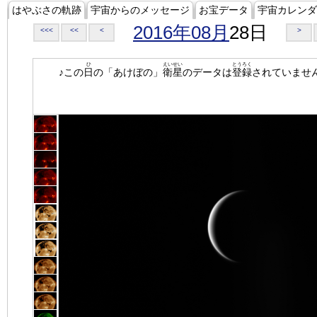
はやぶさの軌跡
宇宙からのメッセージ
お宝データ
宇宙カレンダ
2016年08月
28日
<<<
<<
<
>
ひ
えいせい
とうろく
♪この
日
の「あけぼの」
衛星
のデータは
登録
されていませ