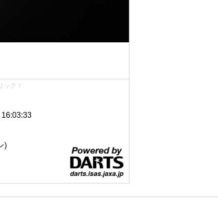
リック！
6:03:33
ン)