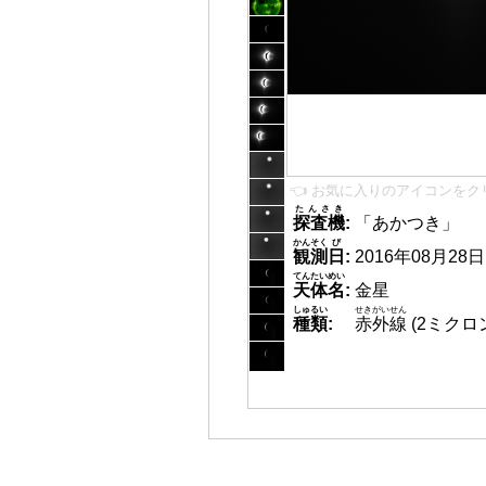
👈 お気に入りのアイコンをク
たんさき
探査機
:
「あかつき」
かんそく
び
観測
日
:
2016年08月28日 1
てんたいめい
天体名
:
金星
しゅるい
せきがいせん
種類
:
赤外線
(2ミクロ