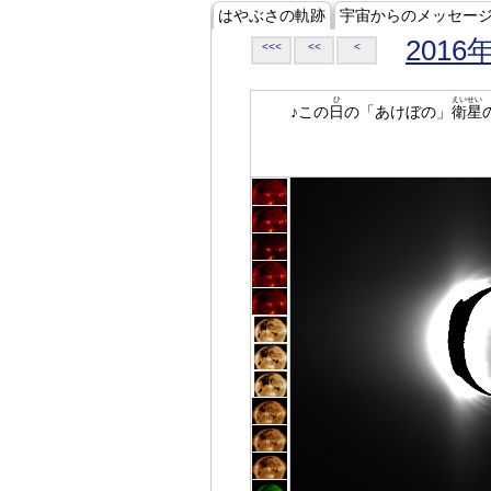
はやぶさの軌跡
宇宙からのメッセー
2016
<<<
<<
<
ひ
えいせい
♪この
日
の「あけぼの」
衛星