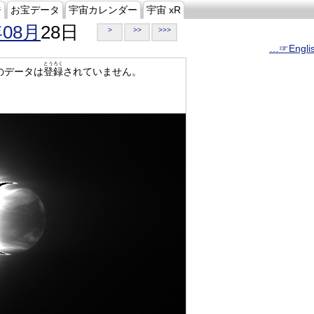
ジ
お宝データ
宇宙カレンダー
宇宙 xR
年08月
28日
>
>>
>>>
…☞Engli
とうろく
のデータは
登録
されていません。