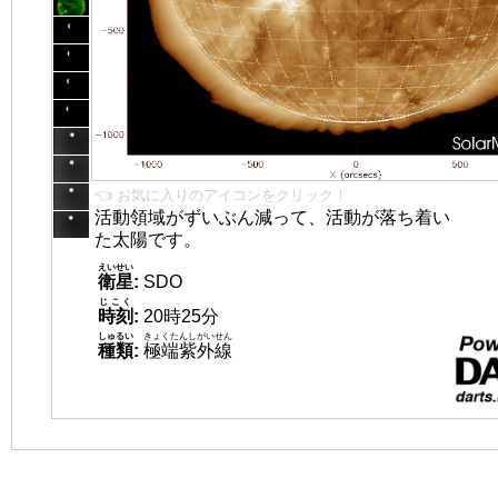
👈 お気に入りのアイコンをクリック！
活動領域がずいぶん減って、活動が落ち着い
た太陽です。
えいせい
衛星
:
SDO
じこく
時刻
:
20時25分
しゅるい
きょくたんしがいせん
種類
:
極端紫外線