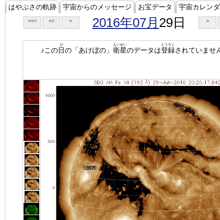
はやぶさの軌跡
宇宙からのメッセージ
お宝データ
宇宙カレンダ
2016年07月
29日
<<<
<<
<
>
ひ
えいせい
とうろく
♪この
日
の「あけぼの」
衛星
のデータは
登録
されていませ