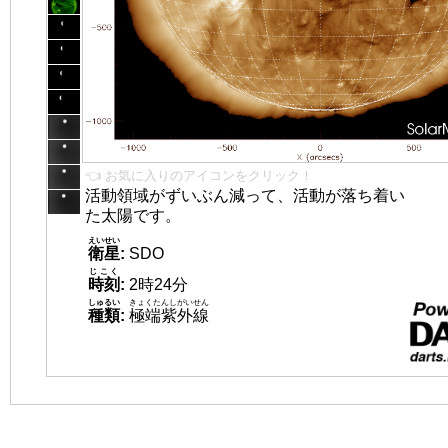
👈 お気に入りのアイコンをクリック！
活動領域がずいぶん減って、活動が落ち着い
た太陽です。
えいせい
衛星
:
SDO
じこく
時刻
:
2時24分
しゅるい
きょくたんしがいせん
種類
:
極端紫外線