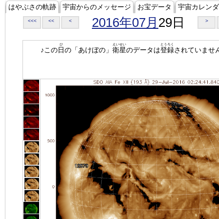
はやぶさの軌跡
宇宙からのメッセージ
お宝データ
宇宙カレンダ
2016年07月
29日
<<<
<<
<
>
ひ
えいせい
とうろく
♪この
日
の「あけぼの」
衛星
のデータは
登録
されていませ