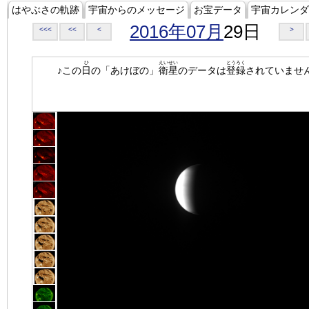
はやぶさの軌跡
宇宙からのメッセージ
お宝データ
宇宙カレンダ
2016年07月
29日
<<<
<<
<
>
ひ
えいせい
とうろく
♪この
日
の「あけぼの」
衛星
のデータは
登録
されていませ