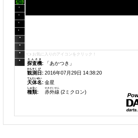
👈 お気に入りのアイコンをクリック！
たんさき
探査機
:
「あかつき」
かんそく
び
観測
日
:
2016年07月29日 14:38:20
てんたいめい
天体名
:
金星
しゅるい
せきがいせん
種類
:
赤外線
(2ミクロン)