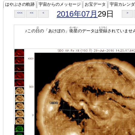
はやぶさの軌跡
宇宙からのメッセージ
お宝データ
宇宙カレンダ
2016年07月
29日
<<<
<<
<
>
ひ
えいせい
とうろく
♪この
日
の「あけぼの」
衛星
のデータは
登録
されていませ