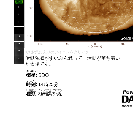
👈 お気に入りのアイコンをクリック！
活動領域がずいぶん減って、活動が落ち着い
た太陽です。
えいせい
衛星
:
SDO
じこく
時刻
:
14時25分
しゅるい
きょくたんしがいせん
種類
:
極端紫外線