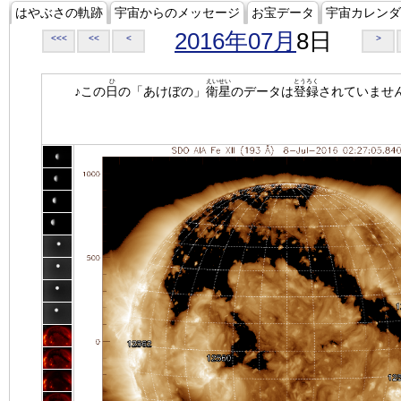
はやぶさの軌跡
宇宙からのメッセージ
お宝データ
宇宙カレンダ
2016年07月
8日
<<<
<<
<
>
ひ
えいせい
とうろく
♪この
日
の「あけぼの」
衛星
のデータは
登録
されていませ