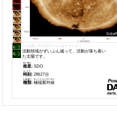
👈 お気に入りのアイコンをクリック！
活動領域がずいぶん減って、活動が落ち着い
た太陽です。
えいせい
衛星
:
SDO
じこく
時刻
:
2時27分
しゅるい
きょくたんしがいせん
種類
:
極端紫外線