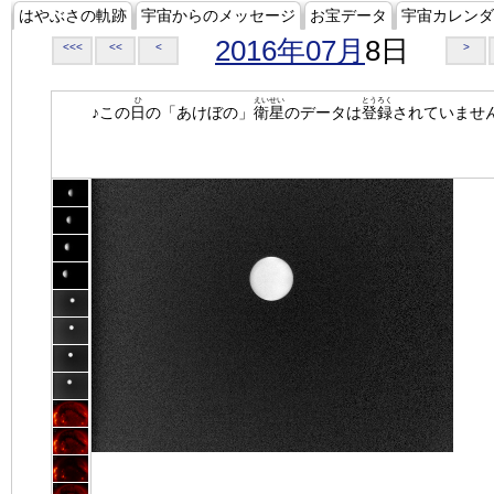
はやぶさの軌跡
宇宙からのメッセージ
お宝データ
宇宙カレンダ
2016年07月
8日
<<<
<<
<
>
ひ
えいせい
とうろく
♪この
日
の「あけぼの」
衛星
のデータは
登録
されていませ