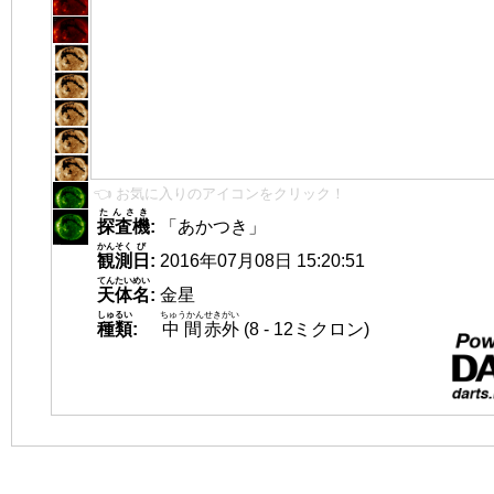
👈 お気に入りのアイコンをクリック！
たんさき
探査機
:
「あかつき」
かんそく
び
観測
日
:
2016年07月08日 15:20:51
てんたいめい
天体名
:
金星
しゅるい
ちゅうかん
せきがい
種類
:
中間
赤外
(8 - 12ミクロン)