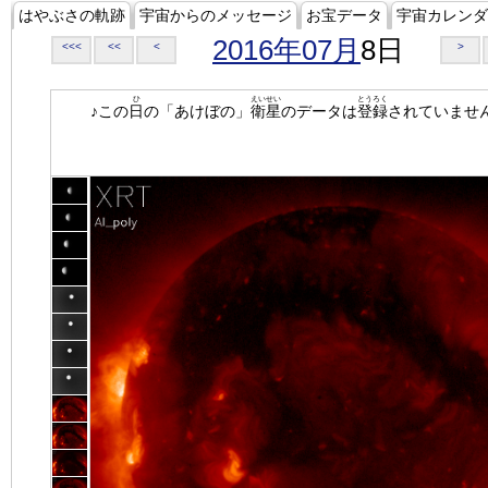
はやぶさの軌跡
宇宙からのメッセージ
お宝データ
宇宙カレンダ
2016年07月
8日
<<<
<<
<
>
ひ
えいせい
とうろく
♪この
日
の「あけぼの」
衛星
のデータは
登録
されていませ