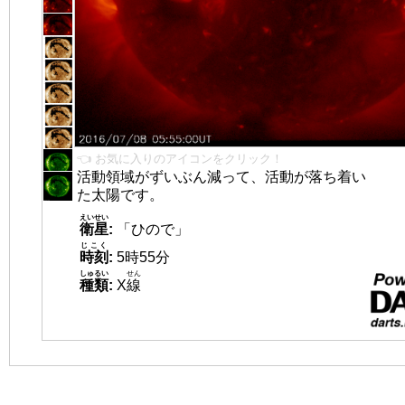
👈 お気に入りのアイコンをクリック！
活動領域がずいぶん減って、活動が落ち着い
た太陽です。
えいせい
衛星
:
「ひので」
じこく
時刻
:
5時55分
しゅるい
せん
種類
:
X
線