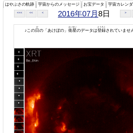
はやぶさの軌跡
宇宙からのメッセージ
お宝データ
宇宙カレンダ
2016年07月
8日
<<<
<<
<
>
ひ
えいせい
とうろく
♪この
日
の「あけぼの」
衛星
のデータは
登録
されていませ