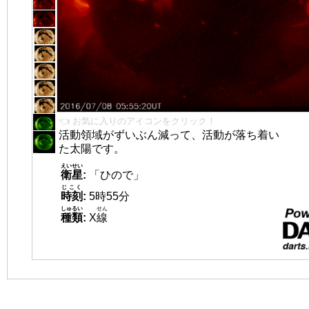
👈 お気に入りのアイコンをクリック！
活動領域がずいぶん減って、活動が落ち着い
た太陽です。
えいせい
衛星
:
「ひので」
じこく
時刻
:
5時55分
しゅるい
せん
種類
:
X
線