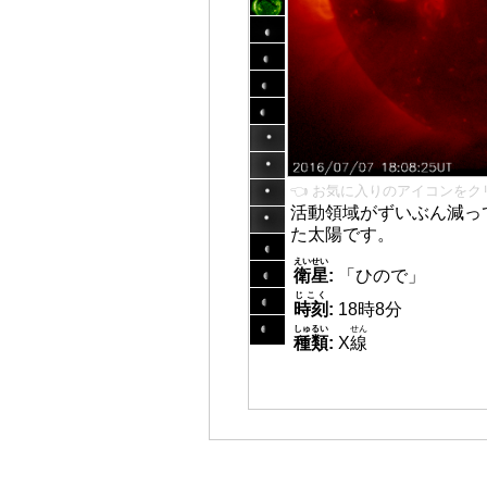
👈 お気に入りのアイコンをク
活動領域がずいぶん減っ
た太陽です。
えいせい
衛星
:
「ひので」
じこく
時刻
:
18時8分
しゅるい
せん
種類
:
X
線