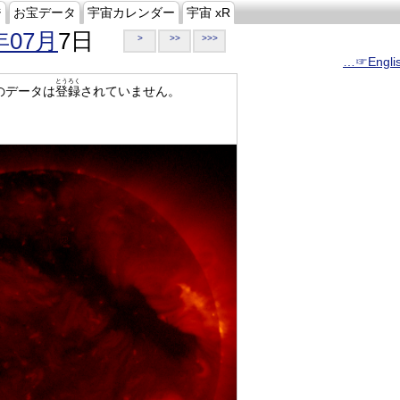
ジ
お宝データ
宇宙カレンダー
宇宙 xR
年07月
7日
>
>>
>>>
…☞Engli
とうろく
のデータは
登録
されていません。