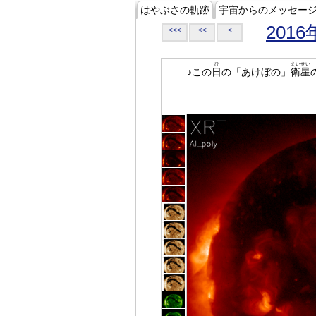
はやぶさの軌跡
宇宙からのメッセー
2016
<<<
<<
<
ひ
えいせい
♪この
日
の「あけぼの」
衛星