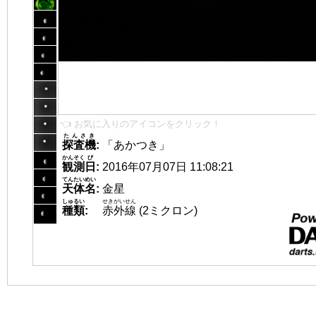
👈 お気に入りのアイコンをクリック！
たんさき
探査機
:
「あかつき」
かんそく
び
観測
日
:
2016年07月07日 11:08:21
てんたいめい
天体名
:
金星
しゅるい
せきがいせん
種類
:
赤外線
(2ミクロン)