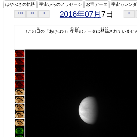
はやぶさの軌跡
宇宙からのメッセージ
お宝データ
宇宙カレンダ
2016年07月
7日
<<<
<<
<
>
ひ
えいせい
とうろく
♪この
日
の「あけぼの」
衛星
のデータは
登録
されていませ