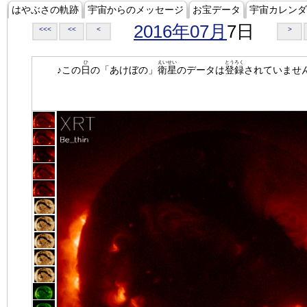
はやぶさの軌跡
宇宙からのメッセージ
お宝データ
宇宙カレンダ
2016年07月
7日
<<<
<<
<
>
ひ
えいせい
とうろく
♪この
日
の「あけぼの」
衛星
のデータは
登録
されていませ