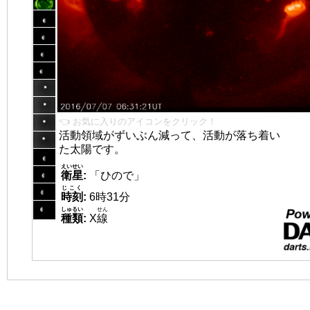
👈 お気に入りのアイコンをクリック！
活動領域がずいぶん減って、活動が落ち着い
た太陽です。
えいせい
衛星
:
「ひので」
じこく
時刻
:
6時31分
しゅるい
せん
種類
:
X
線