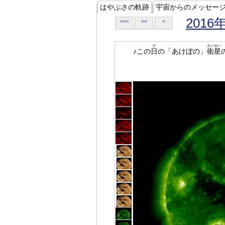
はやぶさの軌跡
宇宙からのメッセー
2016
<<<
<<
<
ひ
えいせい
♪この
日
の「あけぼの」
衛星