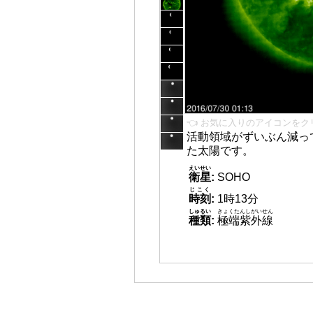
👈 お気に入りのアイコンをク
活動領域がずいぶん減っ
た太陽です。
えいせい
衛星
:
SOHO
じこく
時刻
:
1時13分
しゅるい
きょくたんしがいせん
種類
:
極端紫外線