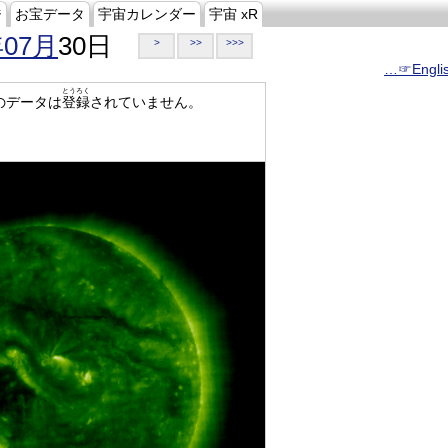
ジ
お宝データ
宇宙カレンダー
宇宙 xR
年07月
30日
>
>>
>>>
…☞Engli
とうろく
のデータは
登録
されていません。