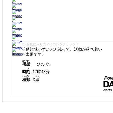
👈 お気に入りのアイコンをクリック！
活動領域がずいぶん減って、活動が落ち着い
た太陽です。
えいせい
衛星
:
「ひので」
じこく
時刻
:
17時43分
しゅるい
せん
種類
:
X
線