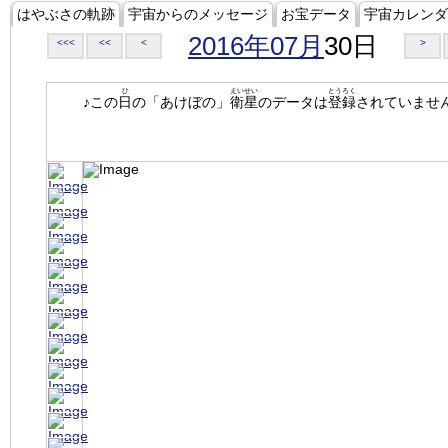
はやぶさの軌跡
宇宙からのメッセージ
お宝データ
宇宙カレンダ
2016年07月
30日
<<<
<<
<
>
ひ
えいせい
とうろく
♪この
日
の「あけぼの」
衛星
のデータは
登録
されていませ