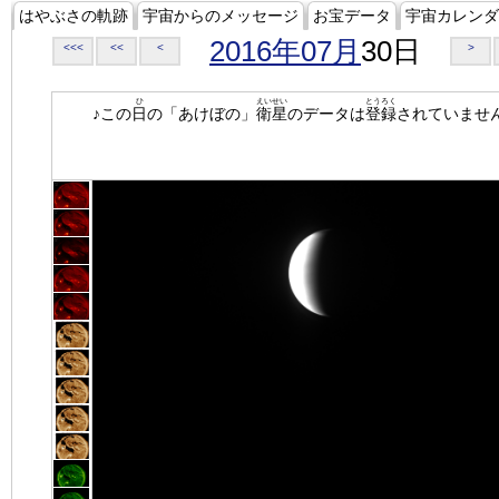
はやぶさの軌跡
宇宙からのメッセージ
お宝データ
宇宙カレンダ
2016年07月
30日
<<<
<<
<
>
ひ
えいせい
とうろく
♪この
日
の「あけぼの」
衛星
のデータは
登録
されていませ