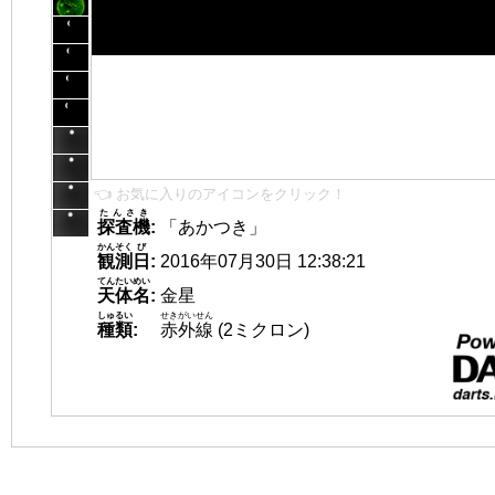
👈 お気に入りのアイコンをクリック！
たんさき
探査機
:
「あかつき」
かんそく
び
観測
日
:
2016年07月30日 12:38:21
てんたいめい
天体名
:
金星
しゅるい
せきがいせん
種類
:
赤外線
(2ミクロン)