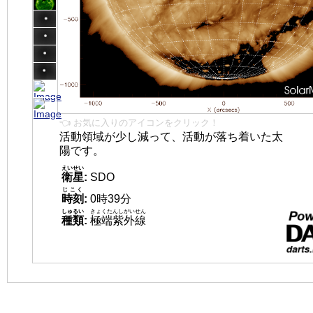
👈 お気に入りのアイコンをクリック！
活動領域が少し減って、活動が落ち着いた太
陽です。
えいせい
衛星
:
SDO
じこく
時刻
:
0時39分
しゅるい
きょくたんしがいせん
種類
:
極端紫外線