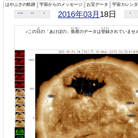
はやぶさの軌跡
宇宙からのメッセージ
お宝データ
宇宙カレンダ
2016年03月
18日
<<<
<<
<
>
ひ
えいせい
とうろく
♪この
日
の「あけぼの」
衛星
のデータは
登録
されていませ