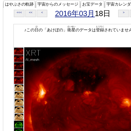
はやぶさの軌跡
宇宙からのメッセージ
お宝データ
宇宙カレンダ
2016年03月
18日
<<<
<<
<
>
ひ
えいせい
とうろく
♪この
日
の「あけぼの」
衛星
のデータは
登録
されていませ