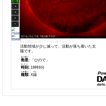
👈 お気に入りのアイコンをクリック！
活動領域が少し減って、活動が落ち着いた太
陽です。
えいせい
衛星
:
「ひので」
じこく
時刻
:
18時8分
しゅるい
せん
種類
:
X
線