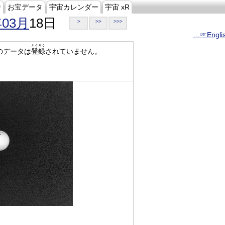
ジ
お宝データ
宇宙カレンダー
宇宙 xR
年03月
18日
>
>>
>>>
…☞Engli
とうろく
のデータは
登録
されていません。