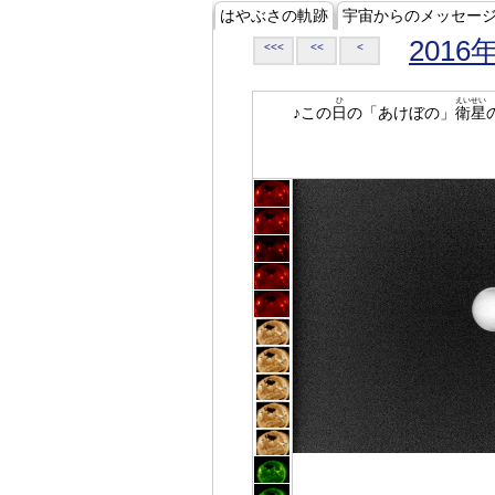
はやぶさの軌跡
宇宙からのメッセー
2016
<<<
<<
<
ひ
えいせい
♪この
日
の「あけぼの」
衛星