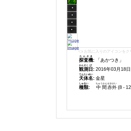
👈 お気に入りのアイコンをク
たんさき
探査機
:
「あかつき」
かんそく
び
観測
日
:
2016年03月18日 0
てんたいめい
天体名
:
金星
しゅるい
ちゅうかん
せきがい
種類
:
中間
赤外
(8 -