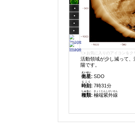
👈 お気に入りのアイコンをク
活動領域が少し減って、
陽です。
えいせい
衛星
:
SDO
じこく
時刻
:
7時31分
しゅるい
きょくたんしがいせん
種類
:
極端紫外線