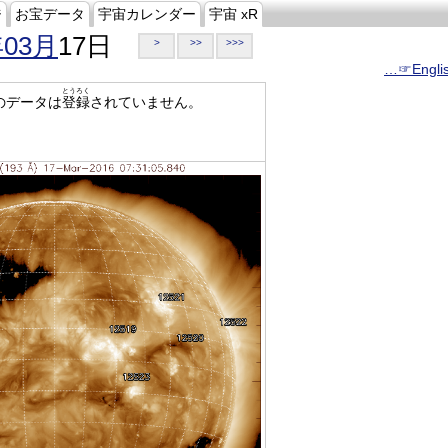
ジ
お宝データ
宇宙カレンダー
宇宙 xR
年03月
17日
>
>>
>>>
…☞Engli
とうろく
のデータは
登録
されていません。