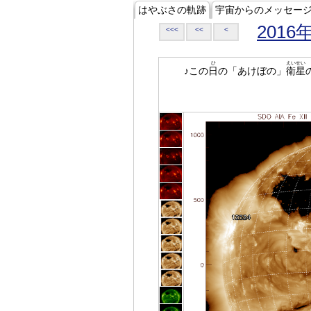
はやぶさの軌跡
宇宙からのメッセー
2016
<<<
<<
<
ひ
えいせい
♪この
日
の「あけぼの」
衛星