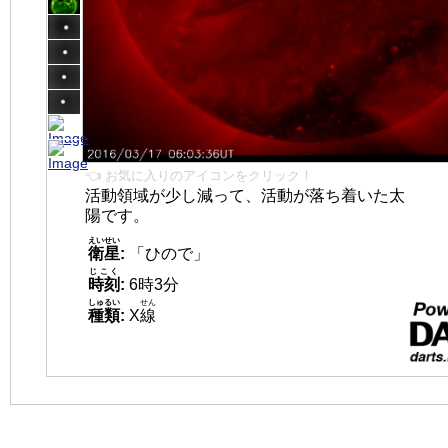
👈 お気に入りのアイコンをクリック！
活動領域が少し減って、活動が落ち着いた太
陽です。
えいせい
衛星
:
「ひので」
じこく
時刻
:
6時3分
しゅるい
せん
種類
:
X
線