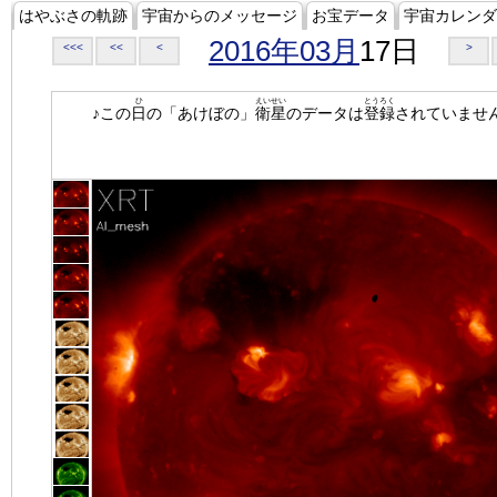
はやぶさの軌跡
宇宙からのメッセージ
お宝データ
宇宙カレンダ
2016年03月
17日
<<<
<<
<
>
ひ
えいせい
とうろく
♪この
日
の「あけぼの」
衛星
のデータは
登録
されていませ