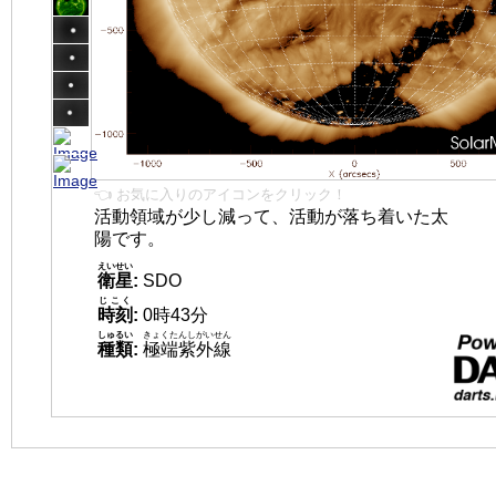
👈 お気に入りのアイコンをクリック！
活動領域が少し減って、活動が落ち着いた太
陽です。
えいせい
衛星
:
SDO
じこく
時刻
:
0時43分
しゅるい
きょくたんしがいせん
種類
:
極端紫外線