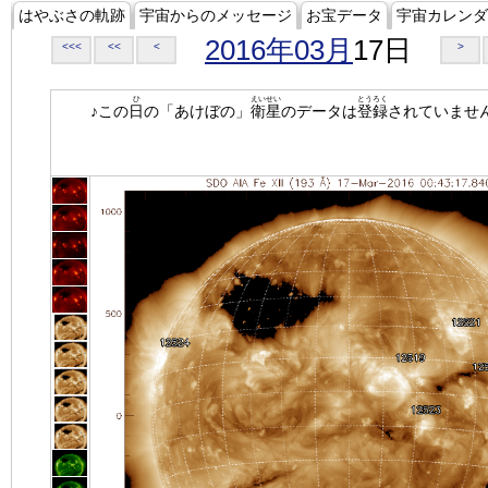
はやぶさの軌跡
宇宙からのメッセージ
お宝データ
宇宙カレンダ
2016年03月
17日
<<<
<<
<
>
ひ
えいせい
とうろく
♪この
日
の「あけぼの」
衛星
のデータは
登録
されていませ