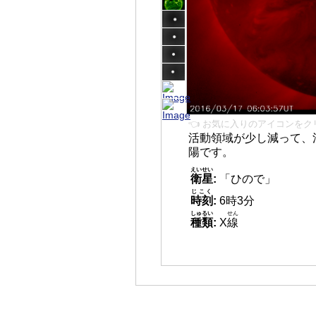
👈 お気に入りのアイコンをク
活動領域が少し減って、
陽です。
えいせい
衛星
:
「ひので」
じこく
時刻
:
6時3分
しゅるい
せん
種類
:
X
線