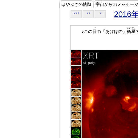
はやぶさの軌跡
宇宙からのメッセー
2016
<<<
<<
<
ひ
えいせい
♪この
日
の「あけぼの」
衛星