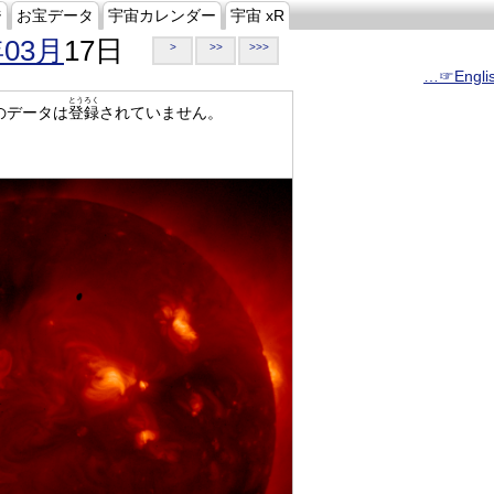
ジ
お宝データ
宇宙カレンダー
宇宙 xR
年03月
17日
>
>>
>>>
…☞Engli
とうろく
のデータは
登録
されていません。