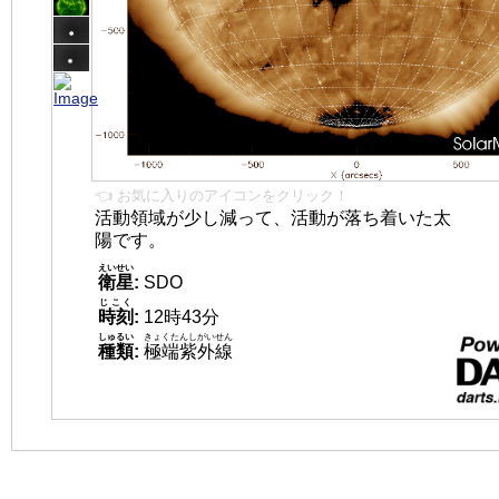
👈 お気に入りのアイコンをクリック！
活動領域が少し減って、活動が落ち着いた太
陽です。
えいせい
衛星
:
SDO
じこく
時刻
:
12時43分
しゅるい
きょくたんしがいせん
種類
:
極端紫外線