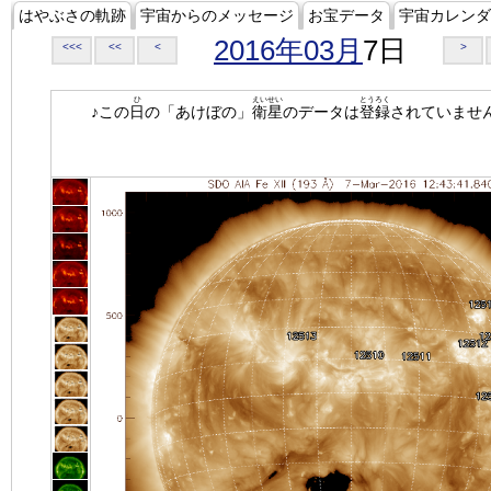
はやぶさの軌跡
宇宙からのメッセージ
お宝データ
宇宙カレンダ
2016年03月
7日
<<<
<<
<
>
ひ
えいせい
とうろく
♪この
日
の「あけぼの」
衛星
のデータは
登録
されていませ