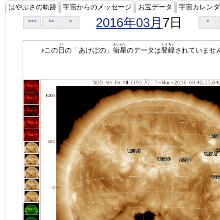
はやぶさの軌跡
宇宙からのメッセージ
お宝データ
宇宙カレンダ
2016年03月
7日
<<<
<<
<
>
ひ
えいせい
とうろく
♪この
日
の「あけぼの」
衛星
のデータは
登録
されていませ