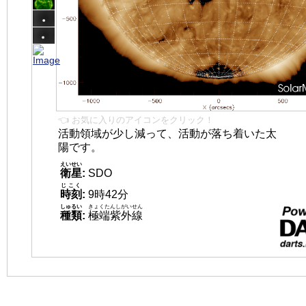
👈 お気に入りのアイコンをクリック！
活動領域が少し減って、活動が落ち着いた太
陽です。
えいせい
衛星
:
SDO
じこく
時刻
:
9時42分
しゅるい
きょくたんしがいせん
種類
:
極端紫外線